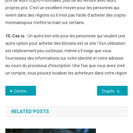
prix de leurs crypto-monnaies, puis de les vendre avec leurs
propres prix. C’est un excellent moyen pour les personnes qui
vivent dans des régions où il n’est pas facile d’acheter des crypto-
monnaiespour mettre la main sur certains.
10. Cex.io :
Un autre bon site pour les personnes qui veulent une
autre option pour acheter des bitcoins est ce site ! Son utilisation
est relativement peu coûteuse, même s’il exige que vous
fournissiez des informations sur votre identité et votre adresse
au cours du processus d’inscription. Une fois que vous avez créé
un compte, vous pouvez localiser les acheteurs dans votre région
Navigation
Comment suivre le cours des crypto-monnaies ?
Crypto : où vont l’Ethereum et le Bitcoin
de
RELATED POSTS
l’article