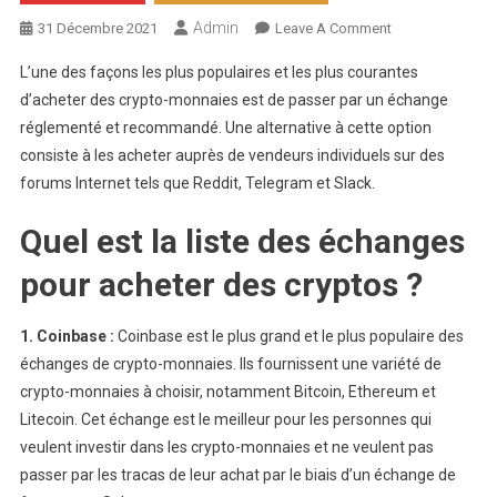
Admin
On
31 Décembre 2021
Leave A Comment
Ou
L’une des façons les plus populaires et les plus courantes
Peut-
d’acheter des crypto-monnaies est de passer par un échange
On
réglementé et recommandé. Une alternative à cette option
Acheter
consiste à les acheter auprès de vendeurs individuels sur des
Des
Cryptos-
forums Internet tels que Reddit, Telegram et Slack.
Monnaies
Quel est la liste des échanges
?
pour acheter des cryptos ?
1. Coinbase :
Coinbase est le plus grand et le plus populaire des
échanges de crypto-monnaies. Ils fournissent une variété de
crypto-monnaies à choisir, notamment Bitcoin, Ethereum et
Litecoin. Cet échange est le meilleur pour les personnes qui
veulent investir dans les crypto-monnaies et ne veulent pas
passer par les tracas de leur achat par le biais d’un échange de