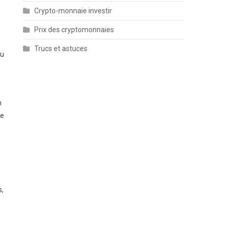
Crypto-monnaie investir
Prix des cryptomonnaies
Trucs et astuces
au
n
de
s,
s