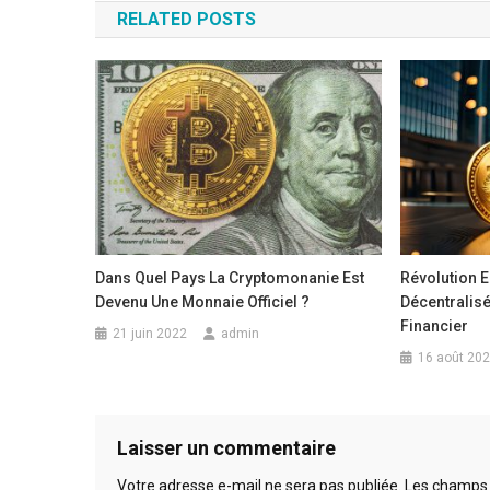
RELATED POSTS
l’article
Dans Quel Pays La Cryptomonanie Est
Révolution E
Devenu Une Monnaie Officiel ?
Décentralis
Financier
21 juin 2022
admin
16 août 20
Laisser un commentaire
Votre adresse e-mail ne sera pas publiée.
Les champs 