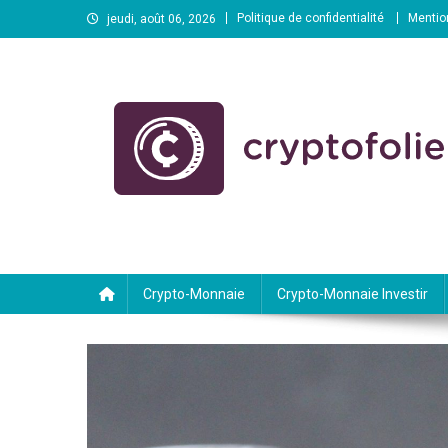
Skip
Politique de confidentialité
Mentio
jeudi, août 06, 2026
to
content
cryptofolie.com
cryptofolie.com Blog
Crypto-Monnaie
Crypto-Monnaie Investir