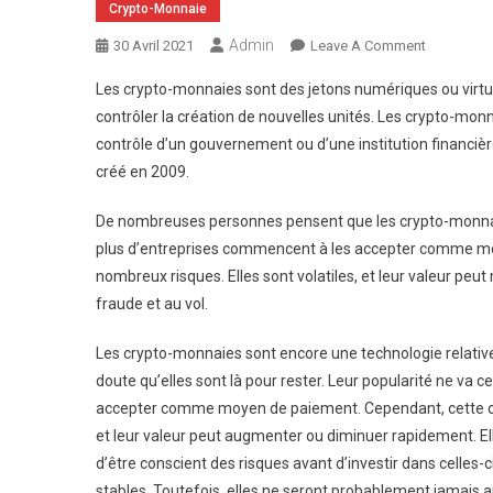
Crypto-Monnaie
Admin
On
30 Avril 2021
Leave A Comment
Quel
Les crypto-monnaies sont des jetons numériques ou virtuels
Avenir
contrôler la création de nouvelles unités. Les crypto-monn
Pour
contrôle d’un gouvernement ou d’une institution financière
Les
créé en 2009.
Crypto-
Monnaies
De nombreuses personnes pensent que les crypto-monnaies 
?
plus d’entreprises commencent à les accepter comme mo
nombreux risques. Elles sont volatiles, et leur valeur pe
fraude et au vol.
Les crypto-monnaies sont encore une technologie relativem
doute qu’elles sont là pour rester. Leur popularité ne va c
accepter comme moyen de paiement. Cependant, cette cr
et leur valeur peut augmenter ou diminuer rapidement. Ell
d’être conscient des risques avant d’investir dans celles-
stables. Toutefois, elles ne seront probablement jamais au