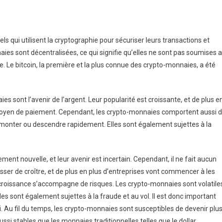
 qui utilisent la cryptographie pour sécuriser leurs transactions et
aies sont décentralisées, ce qui signifie qu’elles ne sont pas soumises 
. Le bitcoin, la première et la plus connue des crypto-monnaies, a été
sont l’avenir de l’argent. Leur popularité est croissante, et de plus e
yen de paiement. Cependant, les crypto-monnaies comportent aussi 
ut monter ou descendre rapidement. Elles sont également sujettes à la
ent nouvelle, et leur avenir est incertain. Cependant, il ne fait aucun
esser de croître, et de plus en plus d’entreprises vont commencer à les
oissance s’accompagne de risques. Les crypto-monnaies sont volatile
es sont également sujettes à la fraude et au vol. Il est donc important
ci. Au fil du temps, les crypto-monnaies sont susceptibles de devenir plu
ssi stables que les monnaies traditionnelles telles que le dollar