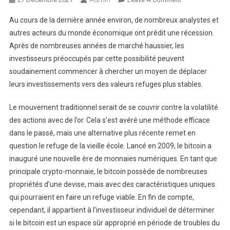
Faut-
Au cours de la dernière année environ, de nombreux analystes et
Il
autres acteurs du monde économique ont prédit une récession.
Acheter
Après de nombreuses années de marché haussier, les
De
investisseurs préoccupés par cette possibilité peuvent
L’or
Ou
soudainement commencer à chercher un moyen de déplacer
Du
leurs investissements vers des valeurs refuges plus stables.
Bitcoin
Le mouvement traditionnel serait de se couvrir contre la volatilité
des actions avec de l’or. Cela s’est avéré une méthode efficace
dans le passé, mais une alternative plus récente remet en
question le refuge de la vieille école. Lancé en 2009, le bitcoin a
inauguré une nouvelle ère de monnaies numériques. En tant que
principale crypto-monnaie, le bitcoin possède de nombreuses
propriétés d’une devise, mais avec des caractéristiques uniques
qui pourraient en faire un refuge viable. En fin de compte,
cependant, il appartient à l’investisseur individuel de déterminer
si le bitcoin est un espace sûr approprié en période de troubles du